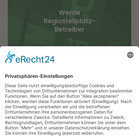
Werde
Regiostellplatz-
Betreiber
→
Stellplätze
Erlebnisse
News
Was ist Regiostellplatz
Werde Regiostellplatz-Betreiber
Presse-Information
Impressum