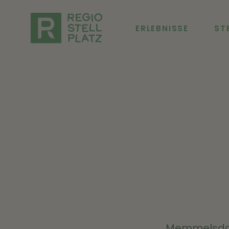
ERLEBNISSE
ST
Memmelsdorf?