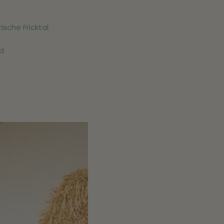
sche Fricktal
nd