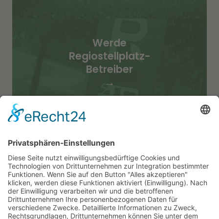
Werde
Regiostellplatz-
Betreiber
→
Stellplätze
Erlebnisse
News
Was ist Regiostellplatz
Werde Regiostellplatz-Betreiber
Presse-Information